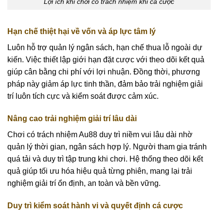
Lợi ích khi chơi có trách nhiệm khi cá cược
Hạn chế thiệt hại về vốn và áp lực tâm lý
Luôn hỗ trợ quản lý ngân sách, hạn chế thua lỗ ngoài dự
kiến. Việc thiết lập giới hạn đặt cược với theo dõi kết quả
giúp cân bằng chi phí với lợi nhuận. Đồng thời, phương
pháp này giảm áp lực tinh thần, đảm bảo trải nghiệm giải
trí luôn tích cực và kiểm soát được cảm xúc.
Nâng cao trải nghiệm giải trí lâu dài
Chơi có trách nhiệm Au88 duy trì niềm vui lâu dài nhờ
quản lý thời gian, ngân sách hợp lý. Người tham gia tránh
quá tải và duy trì tập trung khi chơi. Hệ thống theo dõi kết
quả giúp tối ưu hóa hiệu quả từng phiên, mang lại trải
nghiệm giải trí ổn định, an toàn và bền vững.
Duy trì kiểm soát hành vi và quyết định cá cược