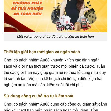
Một vài phương pháp để trải nghiệm an toàn hơn
Thiết lập giới hạn thời gian và ngân sách
Chơi có trách nhiệm Au88 khuyến khích xác định ngân
sách và giới hạn thời gian trước mỗi phiên cá cược. Tuân
thủ các giới hạn này giúp giảm rủi ro thua lỗ cũng như duy
trì sự tỉnh táo. Việc lên kế hoạch chi tiết tạo điều kiện trải
nghiệm an toàn mà còn kiểm soát tốt chi phí
.
Sử dụng công cụ hỗ trợ tự kiểm soát
Chơi có trách nhiệm Au88 cung cấp công cụ giám sát cảnh
báo khi vượt hạn mức ngân sách hoặc thời gian. Tính