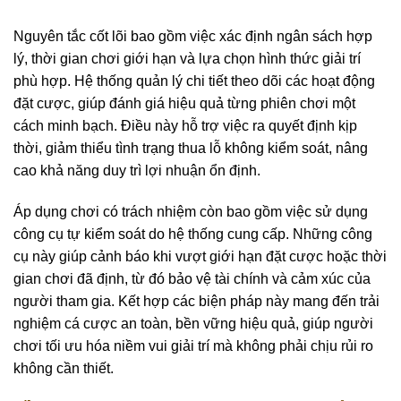
Nguyên tắc cốt lõi bao gồm việc xác định ngân sách hợp
lý, thời gian chơi giới hạn và lựa chọn hình thức giải trí
phù hợp. Hệ thống quản lý chi tiết theo dõi các hoạt động
đặt cược, giúp đánh giá hiệu quả từng phiên chơi một
cách minh bạch. Điều này hỗ trợ việc ra quyết định kịp
thời, giảm thiểu tình trạng thua lỗ không kiểm soát, nâng
cao khả năng duy trì lợi nhuận ổn định.
Áp dụng chơi có trách nhiệm còn bao gồm việc sử dụng
công cụ tự kiểm soát do hệ thống cung cấp. Những công
cụ này giúp cảnh báo khi vượt giới hạn đặt cược hoặc thời
gian chơi đã định, từ đó bảo vệ tài chính và cảm xúc của
người tham gia. Kết hợp các biện pháp này mang đến trải
nghiệm cá cược an toàn, bền vững hiệu quả, giúp người
chơi tối ưu hóa niềm vui giải trí mà không phải chịu rủi ro
không cần thiết.