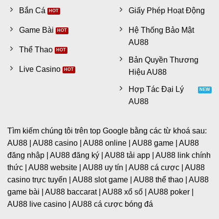
Bắn Cá
Giấy Phép Hoạt Động
Game Bài
Hệ Thống Bảo Mật
AU88
Thể Thao
Bản Quyền Thương
Live Casino
Hiệu AU88
Hợp Tác Đại Lý
AU88
Tìm kiếm chúng tôi trên top Google bằng các từ khoá sau:
AU88 | AU88 casino | AU88 online | AU88 game | AU88
đăng nhập | AU88 đăng ký | AU88 tải app | AU88 link chính
thức | AU88 website | AU88 uy tín | AU88 cá cược | AU88
casino trực tuyến | AU88 slot game | AU88 thể thao | AU88
game bài | AU88 baccarat | AU88 xổ số | AU88 poker |
AU88 live casino | AU88 cá cược bóng đá