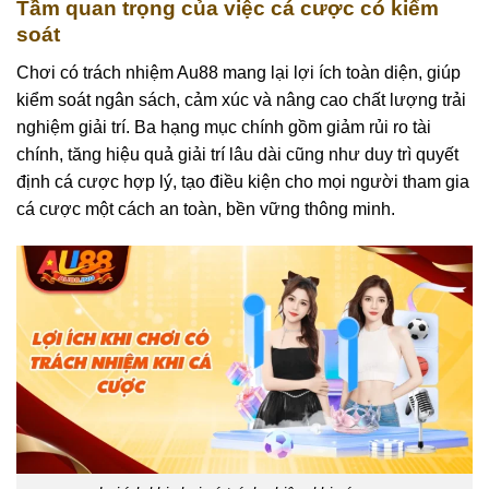
Tầm quan trọng của việc cá cược có kiểm
soát
Chơi có trách nhiệm Au88 mang lại lợi ích toàn diện, giúp
kiểm soát ngân sách, cảm xúc và nâng cao chất lượng trải
nghiệm giải trí. Ba hạng mục chính gồm giảm rủi ro tài
chính, tăng hiệu quả giải trí lâu dài cũng như duy trì quyết
định cá cược hợp lý, tạo điều kiện cho mọi người tham gia
cá cược một cách an toàn, bền vững thông minh.