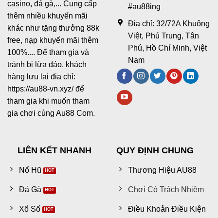
casino, đá gà,... Cung cấp
#au88ing
thêm nhiều khuyến mãi
Địa chỉ: 32/72A Khuông
khác như tặng thưởng 88k
Việt, Phú Trung, Tân
free, nạp khuyến mãi thêm
Phú, Hồ Chí Minh, Việt
100%.... Để tham gia và
Nam
tránh bị lừa đảo, khách
hàng lưu lại địa chỉ:
https://au88-vn.xyz/ để
tham gia khi muốn tham
gia chơi cùng Au88 Com.
LIÊN KẾT NHANH
QUY ĐỊNH CHUNG
Nổ Hũ
Thương Hiệu AU88
Đá Gà
Chơi Có Trách Nhiệm
Xổ Số
Điều Khoản Điều Kiện