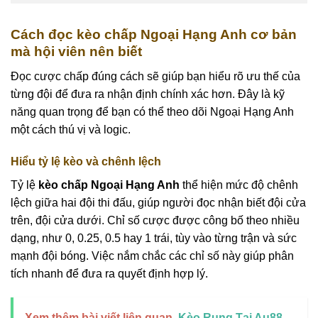
Cách đọc kèo chấp Ngoại Hạng Anh cơ bản
mà hội viên nên biết
Đọc cược chấp đúng cách sẽ giúp bạn hiểu rõ ưu thế của
từng đội để đưa ra nhận định chính xác hơn. Đây là kỹ
năng quan trọng để bạn có thể theo dõi Ngoại Hạng Anh
một cách thú vị và logic.
Hiểu tỷ lệ kèo và chênh lệch
Tỷ lệ
kèo chấp Ngoại Hạng Anh
thể hiện mức độ chênh
lệch giữa hai đội thi đấu, giúp người đọc nhận biết đội cửa
trên, đội cửa dưới. Chỉ số cược được công bố theo nhiều
dạng, như 0, 0.25, 0.5 hay 1 trái, tùy vào từng trận và sức
mạnh đội bóng. Việc nắm chắc các chỉ số này giúp phân
tích nhanh để đưa ra quyết định hợp lý.
Xem thêm bài viết liên quan
Kèo Rung Tại Au88 -