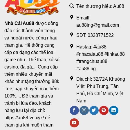
Tên thương hiệu: Au88
Emaill:
Nhà Cái Au88
được đông
au88ing@gmail.com
đảo các thành viên trong
SĐT: 0328771522
và ngoài nước cùng nhau
tham gia. Hệ thống cung
Hastag: #au88
cấp đa dạng các thể loại
#nhacaiau88 #linkau88
game như: Thể thao, xổ số,
#trangchuau88
casino, đá gà,... Cung cấp
#au88ing
thêm nhiều khuyến mãi
Địa chỉ: 32/72A Khuông
khác như tặng thưởng 88k
Việt, Phú Trung, Tân
free, nạp khuyến mãi thêm
Phú, Hồ Chí Minh, Việt
100%.... Để tham gia và
Nam
tránh bị lừa đảo, khách
hàng lưu lại địa chỉ:
https://au88-vn.xyz/ để
tham gia khi muốn tham