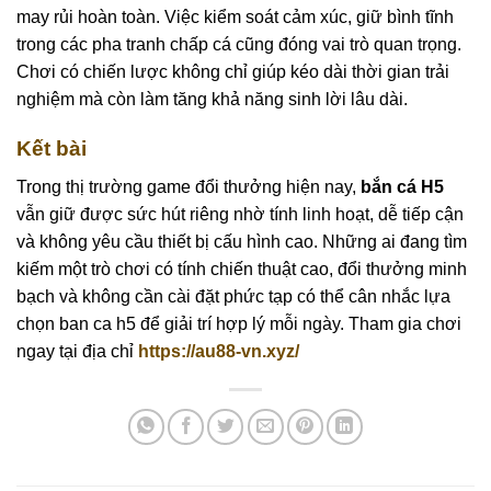
may rủi hoàn toàn. Việc kiểm soát cảm xúc, giữ bình tĩnh
trong các pha tranh chấp cá cũng đóng vai trò quan trọng.
Chơi có chiến lược không chỉ giúp kéo dài thời gian trải
nghiệm mà còn làm tăng khả năng sinh lời lâu dài.
Kết bài
Trong thị trường game đổi thưởng hiện nay,
bắn cá H5
vẫn giữ được sức hút riêng nhờ tính linh hoạt, dễ tiếp cận
và không yêu cầu thiết bị cấu hình cao. Những ai đang tìm
kiếm một trò chơi có tính chiến thuật cao, đổi thưởng minh
bạch và không cần cài đặt phức tạp có thể cân nhắc lựa
chọn ban ca h5 để giải trí hợp lý mỗi ngày. Tham gia chơi
ngay tại địa chỉ
https://au88-vn.xyz/