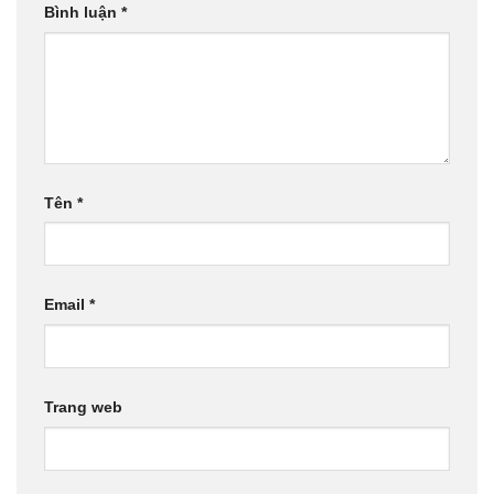
Bình luận
*
Tên
*
Email
*
Trang web