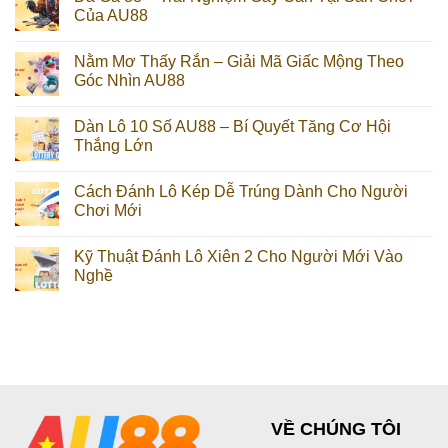
Của AU88
Nằm Mơ Thấy Rắn – Giải Mã Giấc Mộng Theo
Góc Nhìn AU88
Dàn Lô 10 Số AU88 – Bí Quyết Tăng Cơ Hội
Thắng Lớn
Cách Đánh Lô Kép Dễ Trúng Dành Cho Người
Chơi Mới
Kỹ Thuật Đánh Lô Xiên 2 Cho Người Mới Vào
Nghề
VỀ CHÚNG TÔI