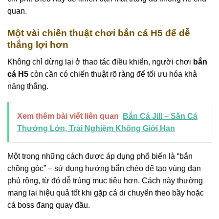
quan.
Một vài chiến thuật chơi bắn cá H5 để dễ
thắng lợi hơn
Không chỉ dừng lại ở thao tác điều khiển, người chơi
bắn
cá H5
còn cần có chiến thuật rõ ràng để tối ưu hóa khả
năng thắng.
Xem thêm bài viết liên quan
Bắn Cá Jili – Săn Cá
Thưởng Lớn, Trải Nghiệm Không Giới Hạn
Một trong những cách được áp dụng phổ biến là “bắn
chồng góc” – sử dụng hướng bắn chéo để tạo vùng đạn
phủ rộng, từ đó dễ trúng mục tiêu hơn. Cách này thường
mang lại hiệu quả tốt khi gặp cá di chuyển theo bầy hoặc
cá boss đang quay đầu.