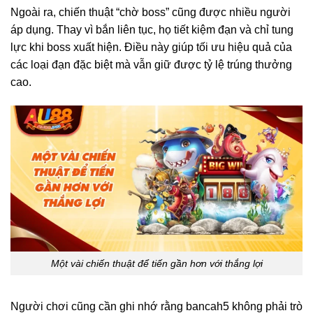
Ngoài ra, chiến thuật “chờ boss” cũng được nhiều người
áp dụng. Thay vì bắn liên tục, họ tiết kiệm đạn và chỉ tung
lực khi boss xuất hiện. Điều này giúp tối ưu hiệu quả của
các loại đạn đặc biệt mà vẫn giữ được tỷ lệ trúng thưởng
cao.
Một vài chiến thuật để tiến gần hơn với thắng lợi
Người chơi cũng cần ghi nhớ rằng bancah5 không phải trò