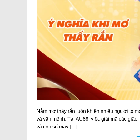
Nằm mơ thấy rắn luôn khiến nhiều người tò mò 
và vận mệnh. Tại AU88, việc giải mã các giấc 
và con số may […]