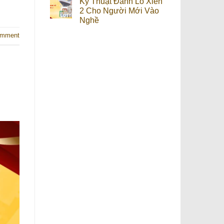
Kỹ Thuật Đánh Lô Xiên
2 Cho Người Mới Vào
Nghề
omment