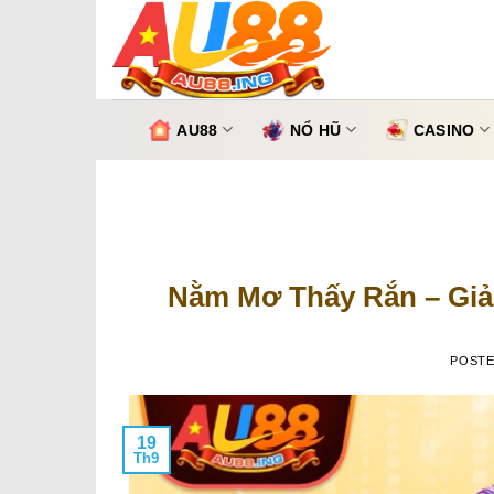
Skip
to
content
AU88
NỔ HŨ
CASINO
Nằm Mơ Thấy Rắn – Giả
POST
19
Th9