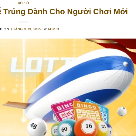
XỔ SỐ
ễ Trúng Dành Cho Người Chơi Mới
ED ON
THÁNG 9 19, 2025
BY
ADMIN