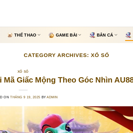
THỂ THAO
GAME BÀI
BẮN CÁ
CATEGORY ARCHIVES:
XỔ SỐ
XỔ SỐ
i Mã Giấc Mộng Theo Góc Nhìn AU8
ED ON
THÁNG 9 19, 2025
BY
ADMIN