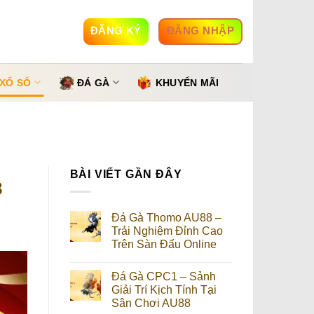
ĐĂNG KÝ
ĐĂNG NHẬP
XỔ SỐ
ĐÁ GÀ
KHUYẾN MÃI
BÀI VIẾT GẦN ĐÂY
8
Đá Gà Thomo AU88 –
Trải Nghiệm Đỉnh Cao
Trên Sàn Đấu Online
Đá Gà CPC1 – Sảnh
Giải Trí Kịch Tính Tại
Sân Chơi AU88