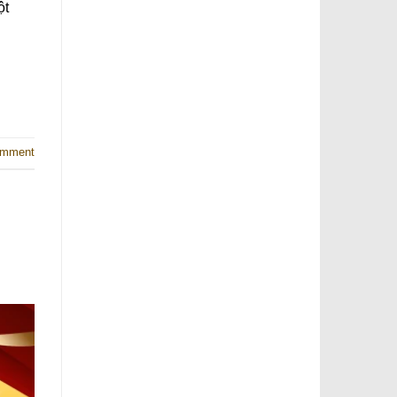
ột
omment