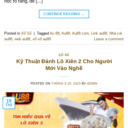
học rõ ràng, dễ […]
CONTINUE READING
→
Posted in
Xổ Số
|
Tagged
Au 88
,
Au88
,
Au88 com
,
Link au88
,
Nhà cái
au88
,
web au88
,
xổ số au88
Leave a comment
XỔ SỐ
Kỹ Thuật Đánh Lô Xiên 2 Cho Người
Mới Vào Nghề
POSTED ON
THÁNG 9 19, 2025
BY
ADMIN
19
Th9