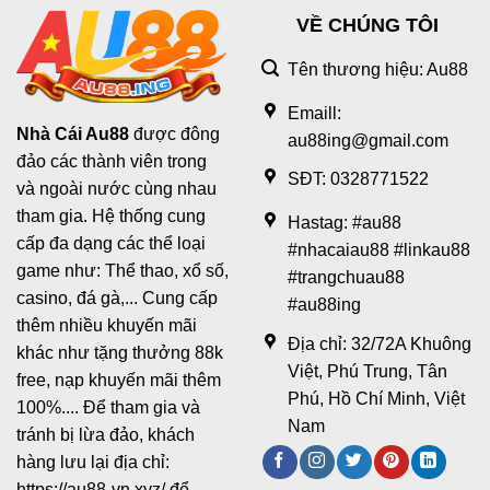
VỀ CHÚNG TÔI
Tên thương hiệu: Au88
Emaill:
Nhà Cái Au88
được đông
au88ing@gmail.com
đảo các thành viên trong
SĐT: 0328771522
và ngoài nước cùng nhau
tham gia. Hệ thống cung
Hastag: #au88
cấp đa dạng các thể loại
#nhacaiau88 #linkau88
game như: Thể thao, xổ số,
#trangchuau88
casino, đá gà,... Cung cấp
#au88ing
thêm nhiều khuyến mãi
Địa chỉ: 32/72A Khuông
khác như tặng thưởng 88k
Việt, Phú Trung, Tân
free, nạp khuyến mãi thêm
Phú, Hồ Chí Minh, Việt
100%.... Để tham gia và
Nam
tránh bị lừa đảo, khách
hàng lưu lại địa chỉ:
https://au88-vn.xyz/ để