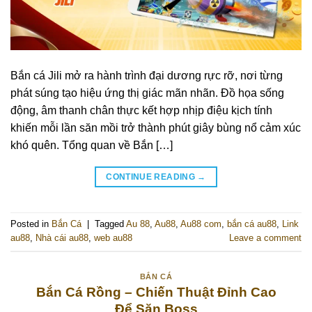
Bắn cá Jili mở ra hành trình đại dương rực rỡ, nơi từng
phát súng tạo hiệu ứng thị giác mãn nhãn. Đồ họa sống
động, âm thanh chân thực kết hợp nhịp điệu kịch tính
khiến mỗi lần săn mồi trở thành phút giây bùng nổ cảm xúc
khó quên. Tổng quan về Bắn […]
CONTINUE READING
→
Posted in
Bắn Cá
|
Tagged
Au 88
,
Au88
,
Au88 com
,
bắn cá au88
,
Link
au88
,
Nhà cái au88
,
web au88
Leave a comment
BẮN CÁ
Bắn Cá Rồng – Chiến Thuật Đỉnh Cao
Để Săn Boss