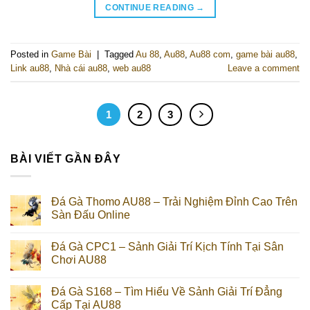
CONTINUE READING
→
Posted in
Game Bài
|
Tagged
Au 88
,
Au88
,
Au88 com
,
game bài au88
,
Link au88
,
Nhà cái au88
,
web au88
Leave a comment
1
2
3
BÀI VIẾT GẦN ĐÂY
Đá Gà Thomo AU88 – Trải Nghiệm Đỉnh Cao Trên
Sàn Đấu Online
Đá Gà CPC1 – Sảnh Giải Trí Kịch Tính Tại Sân
Chơi AU88
Đá Gà S168 – Tìm Hiểu Về Sảnh Giải Trí Đẳng
Cấp Tại AU88