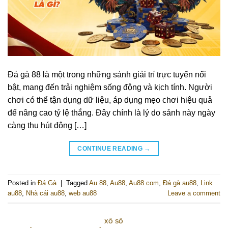
Đá gà 88 là một trong những sảnh giải trí trực tuyến nổi
bật, mang đến trải nghiệm sống động và kịch tính. Người
chơi có thể tận dụng dữ liệu, áp dụng mẹo chơi hiệu quả
để nâng cao tỷ lệ thắng. Đây chính là lý do sảnh này ngày
càng thu hút đông […]
CONTINUE READING
→
Posted in
Đá Gà
|
Tagged
Au 88
,
Au88
,
Au88 com
,
Đá gà au88
,
Link
au88
,
Nhà cái au88
,
web au88
Leave a comment
XỔ SỐ