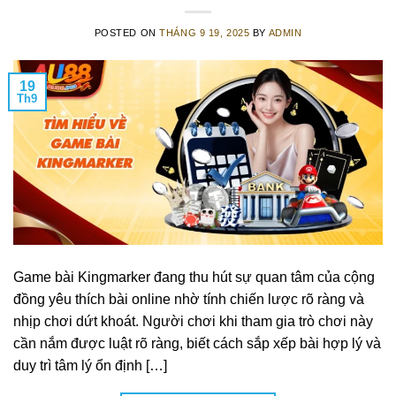
POSTED ON
THÁNG 9 19, 2025
BY
ADMIN
19
Th9
Game bài Kingmarker đang thu hút sự quan tâm của cộng
đồng yêu thích bài online nhờ tính chiến lược rõ ràng và
nhịp chơi dứt khoát. Người chơi khi tham gia trò chơi này
cần nắm được luật rõ ràng, biết cách sắp xếp bài hợp lý và
duy trì tâm lý ổn định […]