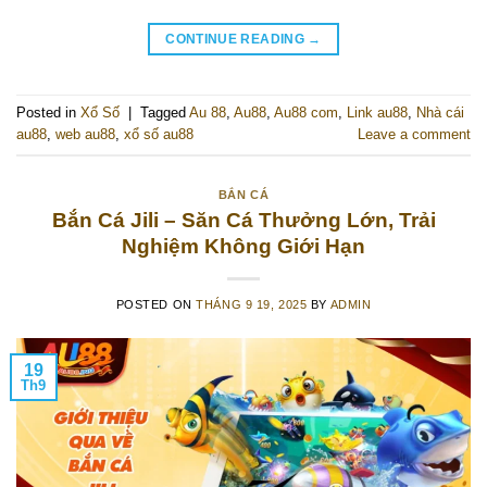
CONTINUE READING
→
Posted in
Xổ Số
|
Tagged
Au 88
,
Au88
,
Au88 com
,
Link au88
,
Nhà cái
au88
,
web au88
,
xổ số au88
Leave a comment
BẮN CÁ
Bắn Cá Jili – Săn Cá Thưởng Lớn, Trải
Nghiệm Không Giới Hạn
POSTED ON
THÁNG 9 19, 2025
BY
ADMIN
19
Th9