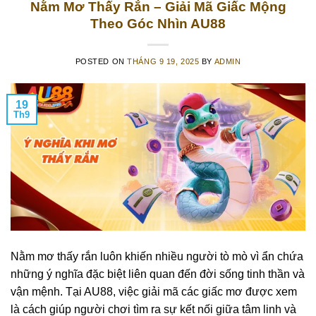
Nằm Mơ Thấy Rắn – Giải Mã Giấc Mộng
Theo Góc Nhìn AU88
POSTED ON
THÁNG 9 19, 2025
BY
ADMIN
19
Th9
Nằm mơ thấy rắn luôn khiến nhiều người tò mò vì ẩn chứa
những ý nghĩa đặc biệt liên quan đến đời sống tinh thần và
vận mệnh. Tại AU88, việc giải mã các giấc mơ được xem
là cách giúp người chơi tìm ra sự kết nối giữa tâm linh và