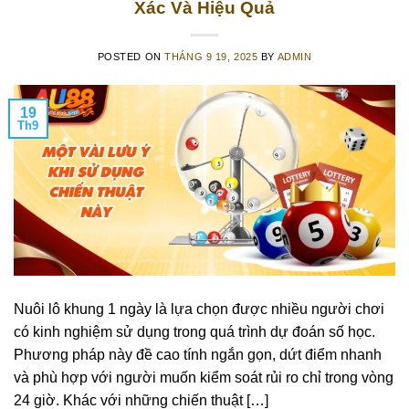
Xác Và Hiệu Quả
POSTED ON
THÁNG 9 19, 2025
BY
ADMIN
19
Th9
Nuôi lô khung 1 ngày là lựa chọn được nhiều người chơi
có kinh nghiệm sử dụng trong quá trình dự đoán số học.
Phương pháp này đề cao tính ngắn gọn, dứt điểm nhanh
và phù hợp với người muốn kiểm soát rủi ro chỉ trong vòng
24 giờ. Khác với những chiến thuật […]