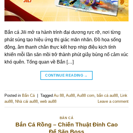
Bắn cá Jili mở ra hành trình đại dương rực rỡ, nơi từng
phát súng tạo hiệu ứng thị giác mãn nhãn. Đồ họa sống
động, âm thanh chân thực kết hợp nhịp điệu kịch tính
khiến mỗi lần săn mồi trở thành phút giây bùng nổ cảm xúc
khó quên. Tổng quan về Bắn […]
CONTINUE READING
→
Posted in
Bắn Cá
|
Tagged
Au 88
,
Au88
,
Au88 com
,
bắn cá au88
,
Link
au88
,
Nhà cái au88
,
web au88
Leave a comment
BẮN CÁ
Bắn Cá Rồng – Chiến Thuật Đỉnh Cao
Để Săn Boss