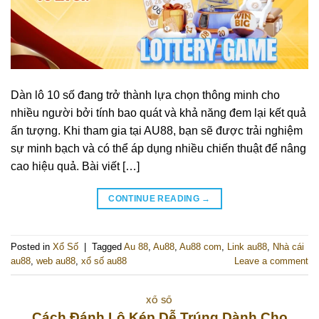
Dàn lô 10 số đang trở thành lựa chọn thông minh cho
nhiều người bởi tính bao quát và khả năng đem lại kết quả
ấn tượng. Khi tham gia tại AU88, bạn sẽ được trải nghiệm
sự minh bạch và có thể áp dụng nhiều chiến thuật để nâng
cao hiệu quả. Bài viết […]
CONTINUE READING
→
Posted in
Xổ Số
|
Tagged
Au 88
,
Au88
,
Au88 com
,
Link au88
,
Nhà cái
au88
,
web au88
,
xổ số au88
Leave a comment
XỔ SỐ
Cách Đánh Lô Kép Dễ Trúng Dành Cho