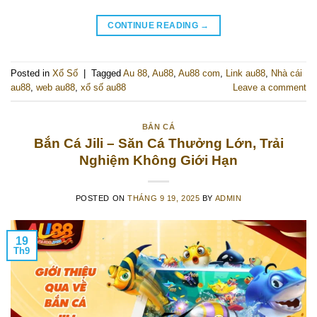
CONTINUE READING
→
Posted in
Xổ Số
|
Tagged
Au 88
,
Au88
,
Au88 com
,
Link au88
,
Nhà cái
au88
,
web au88
,
xổ số au88
Leave a comment
BẮN CÁ
Bắn Cá Jili – Săn Cá Thưởng Lớn, Trải
Nghiệm Không Giới Hạn
POSTED ON
THÁNG 9 19, 2025
BY
ADMIN
19
Th9